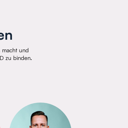
en
h macht und
ND zu binden.