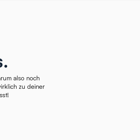
.
Warum also noch
rklich zu deiner
sst!