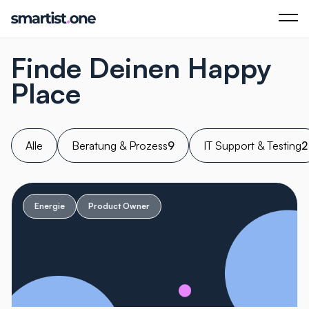
Finde Deinen Happy
Place
Alle
Beratung & Prozess
9
IT Support & Testing
2
Energie
Product Owner