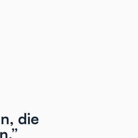
, die
n.”