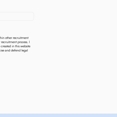
thin other recruitment
 recruitment process. I
created in this website
rcise and defend legal