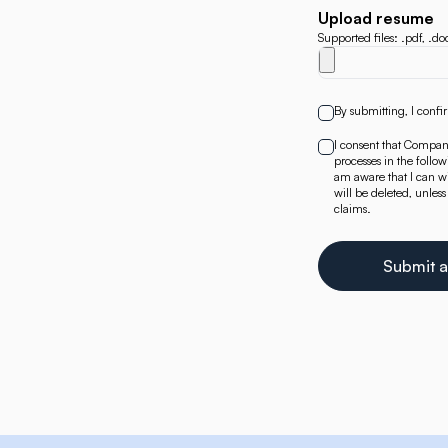
Upload resume
Supported files: .pdf, .d
By submitting, I confi
I consent that Company
processes in the follo
am aware that I can wi
will be deleted, unles
claims.
Submit a