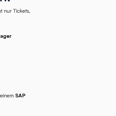
 nur Tickets,
nager
h einem
SAP