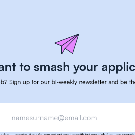
ant to smash your applic
ob? Sign up for our bi-weekly newsletter and be th
r data – promise. And: You can opt-out any time with just one click if you had enough 