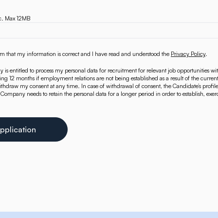
oc. Max 12MB
rm that my information is correct and I have read and understood the
Privacy Policy
.
 is entitled to process my personal data for recruitment for relevant job opportunities wi
wing 12 months if employment relations are not being established as a result of the current
thdraw my consent at any time. In case of withdrawal of consent, the Candidate’s profile 
s Company needs to retain the personal data for a longer period in order to establish, exe
pplication