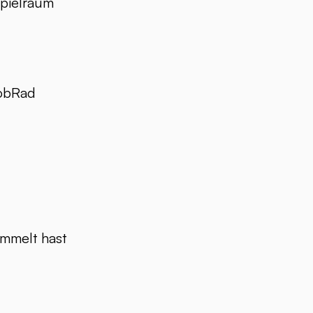
pielraum
JobRad
mmelt hast